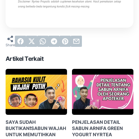
Disclaimer: Nyrtea Propolis adalah suplemen kesehatan alami. Hasil pemakaian setiap
orang berbeda-beda tergantung kondisi fisik masing-masing.
Artikel Terkait
SAYA SUDAH
PENJELASAN DETAIL
BUKTIKAN❗SABUN WAJAH
SABUN ARNIFA GREEN
UNTUK MEMUTIHKAN
YOGURT NYRTEA