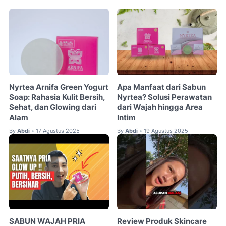
Nyrtea Arnifa Green Yogurt
Apa Manfaat dari Sabun
Soap: Rahasia Kulit Bersih,
Nyrtea? Solusi Perawatan
Sehat, dan Glowing dari
dari Wajah hingga Area
Alam
Intim
By
Abdi
17 Agustus 2025
By
Abdi
19 Agustus 2025
•
•
SABUN WAJAH PRIA
Review Produk Skincare