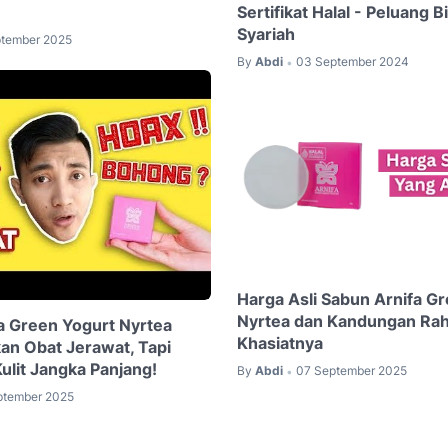
Sertifikat Halal - Peluang B
Syariah
ptember 2025
By
Abdi
03 September 2024
•
Harga Asli Sabun Arnifa G
Nyrtea dan Kandungan Raha
a Green Yogurt Nyrtea
Khasiatnya
kan Obat Jerawat, Tapi
ulit Jangka Panjang!
By
Abdi
07 September 2025
•
ptember 2025