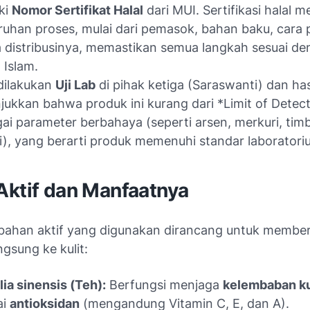
ki
Nomor Sertifikat Halal
dari MUI. Sertifikasi halal 
ruhan proses, mulai dari pemasok, bahan baku, cara
 distribusinya, memastikan semua langkah sesuai d
 Islam.
dilakukan
Uji Lab
di pihak ketiga (Saraswanti) dan has
ukkan bahwa produk ini kurang dari *Limit of Detec
ai parameter berbahaya (seperti arsen, merkuri, timb
i), yang berarti produk memenuhi standar laboratori
Aktif dan Manfaatnya
bahan aktif yang digunakan dirancang untuk membe
gsung ke kulit:
ia sinensis (Teh):
Berfungsi menjaga
kelembaban ku
ai
antioksidan
(mengandung Vitamin C, E, dan A).