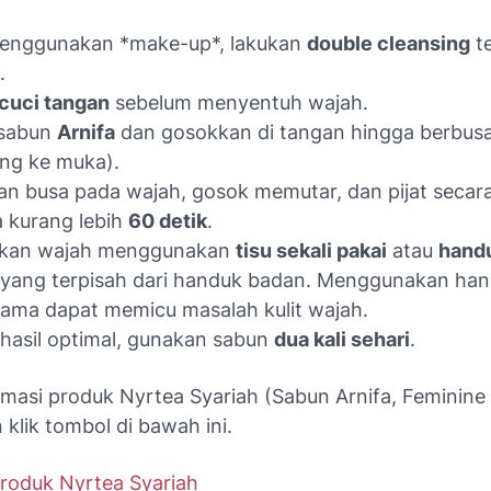
menggunakan *make-up*, lakukan
double cleansing
te
.
cuci tangan
sebelum menyentuh wajah.
 sabun
Arnifa
dan gosokkan di tangan hingga berbusa
ng ke muka).
n busa pada wajah, gosok memutar, dan pijat secara
 kurang lebih
60 detik
.
gkan wajah menggunakan
tisu sekali pakai
atau
hand
yang terpisah dari handuk badan. Menggunakan ha
ama dapat memicu masalah kulit wajah.
hasil optimal, gunakan sabun
dua kali sehari
.
rmasi produk Nyrtea Syariah (Sabun Arnifa, Feminine
an klik tombol di bawah ini.
Produk Nyrtea Syariah