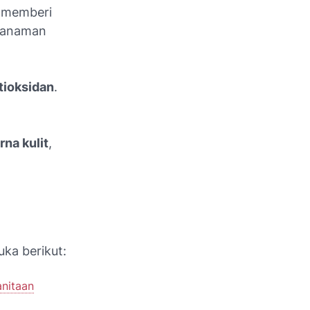
g memberi
 tanaman
tioksidan
.
na kulit
,
uka berikut:
nitaan