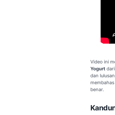
Video ini 
Yogurt
dar
dan lulusa
membahas b
benar.
Kandun