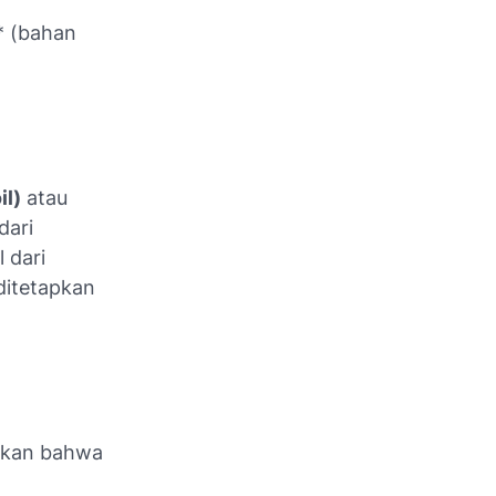
* (bahan
il)
atau
dari
 dari
ditetapkan
kkan bahwa