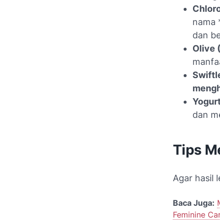
Chloro
nama *
dan b
Olive 
manfaa
Swiftl
mengh
Yogurt
dan m
Tips M
Agar hasil 
Baca Juga:
Feminine Ca