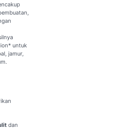
mencakup
 pembuatan,
engan
ilnya
tion* untuk
al, jamur,
um.
rikan
lit
dan