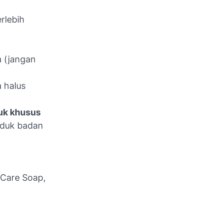
rlebih
 (jangan
 halus
uk khusus
nduk badan
 Care Soap,