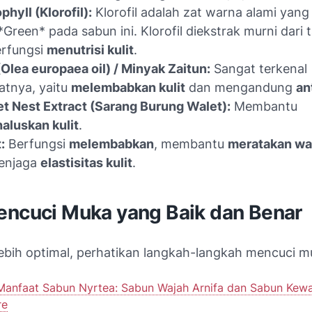
phyll (Klorofil):
Klorofil adalah zat warna alami yan
Green* pada sabun ini. Klorofil diekstrak murni dari
erfungsi
menutrisi kulit
.
(Olea europaea oil) / Minyak Zaitun:
Sangat terkenal
tnya, yaitu
melembabkan kulit
dan mengandung
an
et Nest Extract (Sarang Burung Walet):
Membantu
aluskan kulit
.
:
Berfungsi
melembabkan
, membantu
meratakan war
enjaga
elastisitas kulit
.
encuci Muka yang Baik dan Benar
lebih optimal, perhatikan langkah-langkah mencuci m
Manfaat Sabun Nyrtea: Sabun Wajah Arnifa dan Sabun Kewa
re