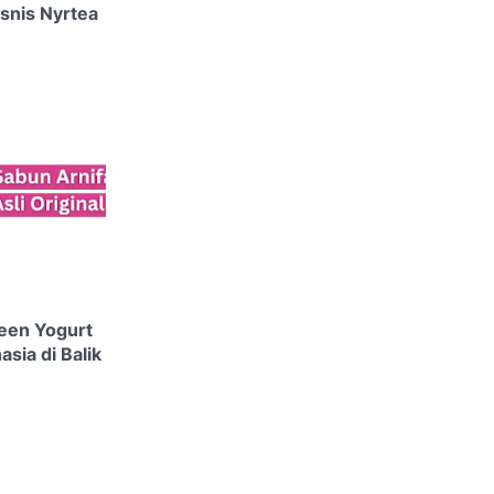
isnis Nyrtea
reen Yogurt
sia di Balik