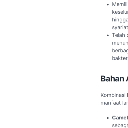
Memili
keselu
hingga
syariat
Telah 
menunj
berbag
bakter
Bahan 
Kombinasi 
manfaat lan
Camell
sebag