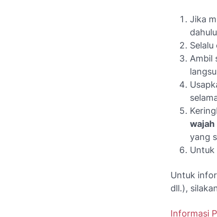
Jika 
dahulu
Selalu
Ambil
langsu
Usapka
selama
Kerin
wajah
yang s
Untuk 
Untuk info
dll.), silak
Informasi 