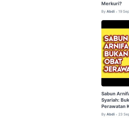
Merkuri?
By
Abdi
19 Se
•
Sabun Arnif
Syariah: Bu
Perawatan K
By
Abdi
23 Se
•