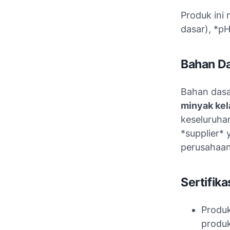
Produk ini
dasar), *pH
Bahan Da
Bahan dasa
minyak kel
keseluruha
*supplier*
perusahaan
Sertifika
Produk
produk