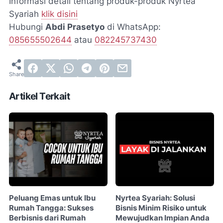
Informasi detail tentang produk-produk Nyrtea
Syariah
klik disini
Hubungi
Abdi Prasetyo
di WhatsApp:
085655502644
atau
082245737430
Artikel Terkait
Peluang Emas untuk Ibu
Nyrtea Syariah: Solusi
Rumah Tangga: Sukses
Bisnis Minim Risiko untuk
Berbisnis dari Rumah
Mewujudkan Impian Anda