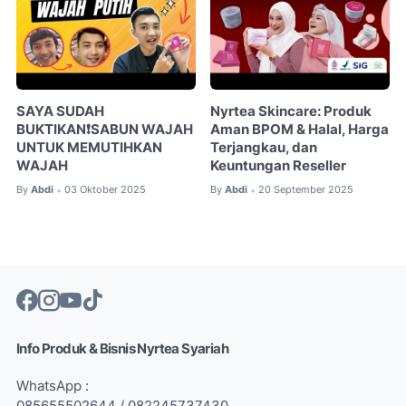
SAYA SUDAH
Nyrtea Skincare: Produk
BUKTIKAN❗SABUN WAJAH
Aman BPOM & Halal, Harga
UNTUK MEMUTIHKAN
Terjangkau, dan
WAJAH
Keuntungan Reseller
By
Abdi
03 Oktober 2025
By
Abdi
20 September 2025
•
•
Info Produk & Bisnis Nyrtea Syariah
WhatsApp :
085655502644 / 082245737430