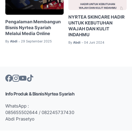
NYRTEA SKINCARE HADIR
Pengalaman Membangun
UNTUK KEBUTUHAN
Bisnis Nyrtea Syariah
WAJAH DAN KULIT
Melalui Media Online
INDAHMU
By
Abdi
29 September 2025
•
By
Abdi
04 Juni 2024
•
Info Produk & Bisnis Nyrtea Syariah
WhatsApp :
085655502644 / 082245737430
Abdi Prasetyo